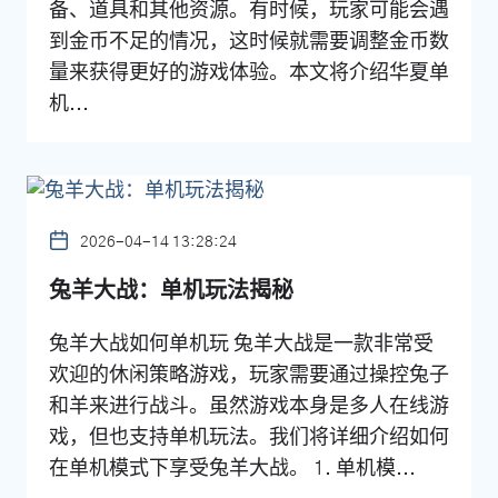
备、道具和其他资源。有时候，玩家可能会遇
到金币不足的情况，这时候就需要调整金币数
量来获得更好的游戏体验。本文将介绍华夏单
机...
2026-04-14 13:28:24
兔羊大战：单机玩法揭秘
兔羊大战如何单机玩 兔羊大战是一款非常受
欢迎的休闲策略游戏，玩家需要通过操控兔子
和羊来进行战斗。虽然游戏本身是多人在线游
戏，但也支持单机玩法。我们将详细介绍如何
在单机模式下享受兔羊大战。 1. 单机模...