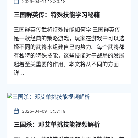
2026-04-11 13:30:18
三国群英传：特殊技能学习秘籍
三国群英传武将特殊技能如何学 三国群英传
是一款经典的策略游戏，玩家在游戏中可以选
择不同的武将来组建自己的势力。每个武将都
有独特的特殊技能，这些技能对于战局的发展
起着至关重要的作用。本文将从不同的方面
详...
2026-04-09 13:37:19
三国杀：邓艾单挑技能视频解析