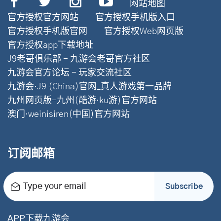
网站地图
官方授权官方网站
官方授权手机版入口
官方授权手机版官网
官方授权Web网页版
官方授权app下载地址
J9老哥俱乐部 - 九游会老哥官方社区
九游会官方论坛 - 玩家交流社区
九游会·J9 (China)官网_真人游戏第一品牌
九州网页版-九州(酷游·ku游)官方网站
澳门·weinisiren(中国)官方网站
订阅邮箱
Type your email
Subscribe
APP下载九游会